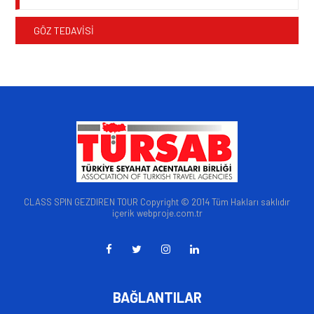
GÖZ TEDAVİSİ
CLASS SPIN GEZDIREN TOUR Copyright © 2014 Tüm Hakları saklıdır
içerik webproje.com.tr
BAĞLANTILAR