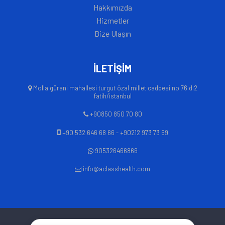
Hakkımızda
Hizmetler
Bize Ulaşın
İLETİŞİM
Molla gürani mahallesi turgut özal millet caddesi no 76 d:2
fatih/istanbul
+90850 850 70 80
+90 532 646 68 66 - +90212 973 73 69
905326466866
info@aclasshealth.com