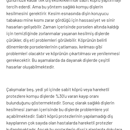
günümüze kadar tek diş eksikliklerinde sabit köprü yaptırmayı
tercih ederdi. Ama bu yöntem sağlıklı komşu dişlerin
kesilmesini gerektirir. Kesim esnasında dişin koruyucu
tabakası mine kısmı zarar gördüğü için hassasiyet ve sinir
hasarları gelişebilir. Zaman içerisinde porselen altında kaldığı
için temizliğinde zorlanmalar yaşanan kesilmiş dişlerde
çürükler, diş eti problemleri görülebilir. Köprünün belirli
dönemlerde porselenlerinin çatlaması, kırılması gibi
problemleri olacaktır ve köprünün çıkartılması ve yenilenmesi
gerekecektir. Bu aşamalarda da dayanak dişlerde çeşitli
hasarlar oluşabilmektedir.
Çalışmalar beş, yedi yıl içinde sabit köprü veya hareketli
protezlere komşu dişlerde %30’u varan kayıp oranı
bulunduğunu göstermektedir. Sonuç olarak sağlıklı dişlerin
kesilmesi zaman içerisinde bu dişlerde problemlere yol
açabilmektedir. Sabit köprü protezlerinin yapılamadığı diş
kayıplarının çok sayıda olan hastalarda hareketli protezler
kullanılmaktadır. Ancak bu protezlerin dişsiz alanlarda dokulara