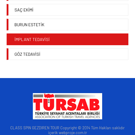
SAÇ EKİMİ
BURUN ESTETİK
İMPLANT TEDAVİSİ
GÖZ TEDAVİSİ
CLASS SPIN GEZDIREN TOUR Copyright © 2014 Tüm Hakları saklıdır
içerik webproje.com.tr