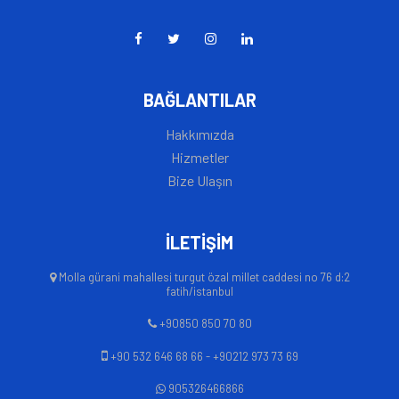
BAĞLANTILAR
Hakkımızda
Hizmetler
Bize Ulaşın
İLETİŞİM
Molla gürani mahallesi turgut özal millet caddesi no 76 d:2
fatih/istanbul
+90850 850 70 80
+90 532 646 68 66 - +90212 973 73 69
905326466866